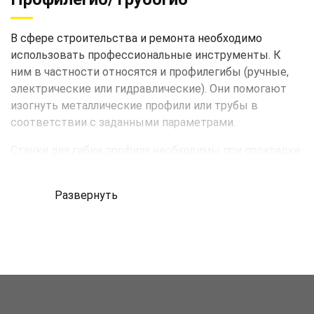
В сфере строительства и ремонта необходимо
использовать профессиональные инструменты. К
ним в частности относятся и профилегибы (ручные,
электрические или гидравлические). Они помогают
изогнуть металлические профили или трубы в
соответствии с заданными параметрами.
Станки для гибки профиля необходимы при прокладке
систем газопровода или для разводки сантехнических
труб. Металлические трубы требуют правильной
Развернуть
укладки и формирования изгибов для наибольшей
экономии места и сохранения эстетической
составляющей интерьера. Профилегибочные станки
легко изменяют металлический профиль, формируя
необходимые углы как на швеллерах, так и на
арматуре. Эти инструменты работают по принципу
холодного проката, без нагрева конструкций.