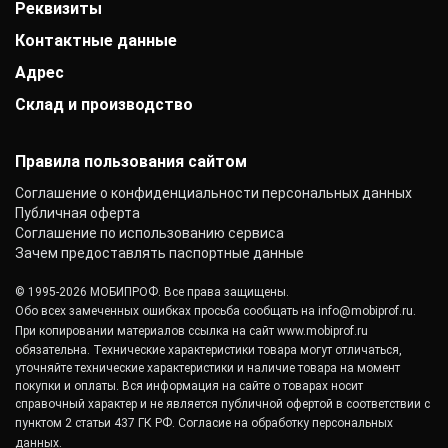
Реквизиты
Оплата
с подвижным верхним роликом. Самая простая
Выставки
Доставка
конструкция, где в движение приводится только один
Заказчики
Контактные данные
АО «Райффайзенбанк»
Гарантии
Отзывы
ролик. Что позволяет максимально точно рассчитать
г. Москва
Акции
Адрес
+7 (800) 333-41-10
Вакансии
Р/с: 40702810000000001118
радиус изгиба заготовки и сделать поправки на
Монтаж фальцевой кровли
info@mobiprof.ru
Контакты
К/с: 30101810200000000700
Склад и производство
улица Новаторов, 12/100
деформацию. Это один из самых популярных и
Статьи
График работы:
БИК: 044525700 ИНН: 7725850431
Новости
распространенных подвидов профилегибочных
Пн.-Пт.: с 9:00 до 17:00
142103, г. Подольск, ул. Рощинская, д. 22
КПП: 775101001
станков;
ОКПО: 40276717
Правила пользования сайтом
с подвижным левым роликом. Станок позволяет
Соглашение о конфиденциальности персональных данных
четко и быстро сделать спиралевидный загиб;
Публичная оферта
с подвижным нижним роликом. Необходим для
Соглашение по использованию сервиса
создания изгибов на больших деталях, оптимально
Зачем предоставлять паспортные данные
распределяет усилие по всей поверхности
© 1995-2026 МОБИПРОФ. Все права защищены.
металлоконструкции;
Обо всех замеченных ошибках просьба сообщать на
info@mobiprof.ru
.
со всеми подвижными роликами. Самый сложный
При копировании материалов ссылка на сайт
www.mobiprof.ru
вид профилегибочных станков, позволяющий
обязательна. Технические характеристики товара могут отличаться,
использовать полный функционал.
уточняйте технические характеристики и наличие товара на момент
покупки и оплаты. Вся информация на сайте о товарах носит
справочный характер и не является публичной офертой в соответствии с
Принцип работы
пунктом 2 статьи 437 ГК РФ.
Согласие на обработку персональных
данных.