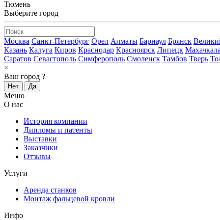
Тюмень
Выберите город
Москва
Санкт-Петербург
Орел
Алматы
Барнаул
Брянск
Велики
Казань
Калуга
Киров
Краснодар
Красноярск
Липецк
Махачкал
Саратов
Севастополь
Симферополь
Смоленск
Тамбов
Тверь
То
×
Ваш город
?
Нет
Да
Меню
О нас
История компании
Дипломы и патенты
Выставки
Заказчики
Отзывы
Услуги
Аренда станков
Монтаж фальцевой кровли
Инфо