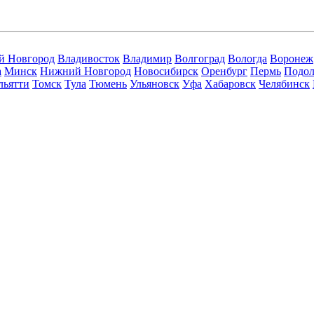
й Новгород
Владивосток
Владимир
Волгоград
Вологда
Воронеж
а
Минск
Нижний Новгород
Новосибирск
Оренбург
Пермь
Подол
льятти
Томск
Тула
Тюмень
Ульяновск
Уфа
Хабаровск
Челябинск