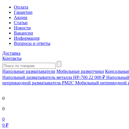
Оплата
Гарантии
Акции
Статьи
Новости
Вакансии
Информация
Вопросы и ответы
Доставка
Контакты
Напольные разматыватели
Мобильные размотчики
Консольные
Напольный разматыватель металла HP-700
22 000 ₽
Напольный 
непривaодной разматыватель РМ2С Мобильный неприводной 
0
0
0
0 ₽