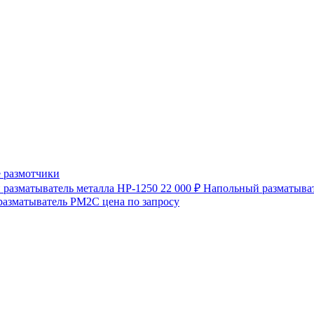
 размотчики
разматыватель металла HP-1250
22 000 ₽
Напольный разматыват
разматыватель РМ2С
цена по запросу